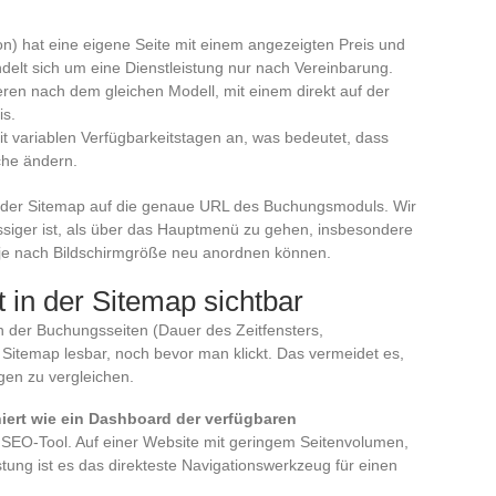
on) hat eine eigene Seite mit einem angezeigten Preis und
ndelt sich um eine Dienstleistung nur nach Vereinbarung.
eren nach dem gleichen Modell, mit einem direkt auf der
is.
t variablen Verfügbarkeitstagen an, was bedeutet, dass
che ändern.
te der Sitemap auf die genaue URL des Buchungsmoduls. Wir
siger ist, als über das Hauptmenü zu gehen, insbesondere
e je nach Bildschirmgröße neu anordnen können.
 in der Sitemap sichtbar
en der Buchungsseiten (Dauer des Zeitfensters,
 Sitemap lesbar, noch bevor man klickt. Das vermeidet es,
ngen zu vergleichen.
iert wie ein Dashboard der verfügbaren
es SEO-Tool. Auf einer Website mit geringem Seitenvolumen,
stung ist es das direkteste Navigationswerkzeug für einen