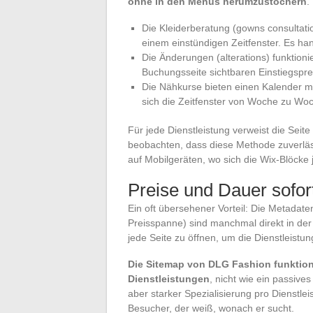
ohne in den Menüs herumzustochern
.
Die Kleiderberatung (gowns consultati
einem einstündigen Zeitfenster. Es ha
Die Änderungen (alterations) funktioni
Buchungsseite sichtbaren Einstiegspre
Die Nähkurse bieten einen Kalender mi
sich die Zeitfenster von Woche zu Wo
Für jede Dienstleistung verweist die Sei
beobachten, dass diese Methode zuverläs
auf Mobilgeräten, wo sich die Wix-Blöck
Preise und Dauer sofort
Ein oft übersehener Vorteil: Die Metadat
Preisspanne) sind manchmal direkt in der
jede Seite zu öffnen, um die Dienstleistu
Die Sitemap von DLG Fashion funktion
Dienstleistungen
, nicht wie ein passiv
aber starker Spezialisierung pro Dienstlei
Besucher, der weiß, wonach er sucht.