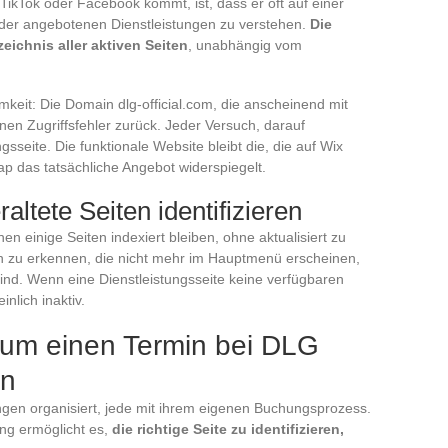
TikTok oder Facebook kommt, ist, dass er oft auf einer
 der angebotenen Dienstleistungen zu verstehen.
Die
zeichnis aller aktiven Seiten
, unabhängig vom
keit: Die Domain dlg-official.com, die anscheinend mit
nen Zugriffsfehler zurück. Jeder Versuch, darauf
ngsseite. Die funktionale Website bleibt die, die auf Wix
map das tatsächliche Angebot widerspiegelt.
altete Seiten identifizieren
n einige Seiten indexiert bleiben, ohne aktualisiert zu
en zu erkennen, die nicht mehr im Hauptmenü erscheinen,
sind. Wenn eine Dienstleistungsseite keine verfügbaren
nlich inaktiv.
 um einen Termin bei DLG
en
ungen organisiert, jede mit ihrem eigenen Buchungsprozess.
ung ermöglicht es,
die richtige Seite zu identifizieren,