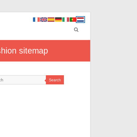
shion sitemap
Search