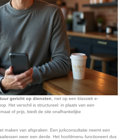
tuur gericht op diensten
, niet op een klassiek e-
 Het verschil is structureel: in plaats van een
maat of prijs, biedt de site onafhankelijke
 het maken van afspraken. Een jurkconsultatie neemt een
naailessen weer een derde. Het hoofdmenu functioneert dus