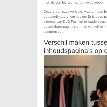
niet als een hiërarchische navigatieboom.
Deze organisatie verklaart waarom een be
gedesoriënteerd kan voelen. Er is geen p
sitemap van DLG Fashion te raadplegen, k
beschikbare pagina’s en hun werkelijke in
compenseert.
Verschil maken tusse
inhoudspagina’s op 