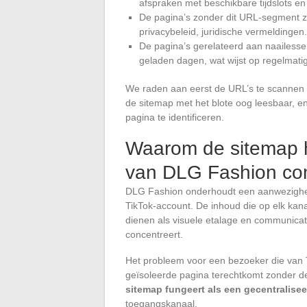
afspraken met beschikbare tijdslots e
De pagina’s zonder dit URL-segment zij
privacybeleid, juridische vermeldingen.
De pagina’s gerelateerd aan naailess
geladen dagen, wat wijst op regelmatig
We raden aan eerst de URL’s te scannen voo
de sitemap met het blote oog leesbaar, e
pagina te identificeren.
Waarom de sitemap h
van DLG Fashion co
DLG Fashion onderhoudt een aanwezigheid
TikTok-account. De inhoud die op elk kana
dienen als visuele etalage en communicati
concentreert.
Het probleem voor een bezoeker die van T
geïsoleerde pagina terechtkomt zonder de
sitemap fungeert als een gecentralisee
toegangskanaal.