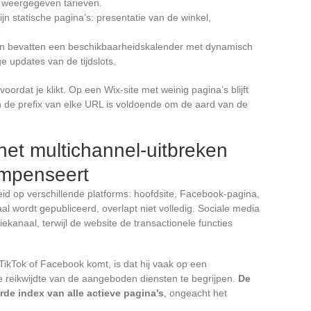
n weergegeven tarieven.
n statische pagina’s: presentatie van de winkel,
en bevatten een beschikbaarheidskalender met dynamisch
e updates van de tijdslots.
rdat je klikt. Op een Wix-site met weinig pagina’s blijft
n de prefix van elke URL is voldoende om de aard van de
et multichannel-uitbreken
mpenseert
 op verschillende platforms: hoofdsite, Facebook-pagina,
al wordt gepubliceerd, overlapt niet volledig. Sociale media
ekanaal, terwijl de website de transactionele functies
ikTok of Facebook komt, is dat hij vaak op een
 reikwijdte van de aangeboden diensten te begrijpen.
De
rde index van alle actieve pagina’s
, ongeacht het