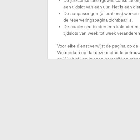
De jurkconsultatie (gowns consultatio
een tijdslot van een uur. Het is een di
De aanpassingen (alterations) werken v
de reserveringspagina zichtbaar is.
De naailessen bieden een kalender me
tijdslots van week tot week veranderen
Voor elke dienst verwijst de pagina op d
We merken op dat deze methode betrouwb
de Wix-blokken kunnen herschikken afhan
Tarieven en duur zicht
Een vaak over het hoofd gezien voordeel:
tijdslot, prijsklasse) zijn soms direct lees
je elke pagina moet openen om de dienste
De sitemap van DLG Fashion fungeert 
als een passief SEO-hulpmiddel. Op een s
specialisatie per dienst, is het het meest
hij zoekt.