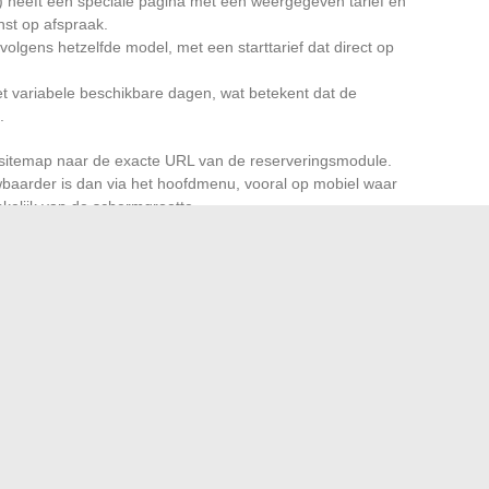
n) heeft een speciale pagina met een weergegeven tarief en
enst op afspraak.
olgens hetzelfde model, met een starttarief dat direct op
t variabele beschikbare dagen, wat betekent dat de
.
e sitemap naar de exacte URL van de reserveringsmodule.
aarder is dan via het hoofdmenu, vooral op mobiel waar
kelijk van de schermgrootte.
baar vanaf de sitemap
 de metadata van de reserveringspagina’s (duur van het
baar vanaf de sitemap, zelfs voordat je klikt. Dit voorkomt dat
n te vergelijken.
als een dashboard van de beschikbare diensten
, niet
ite met een laag aantal pagina’s maar met een sterke
 directe navigatiehulpmiddel voor een bezoeker die weet wat