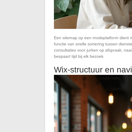
Een sitemap op een modeplatform dient n
functie van snelle sortering tussen diens
consultaties voor jurken op afspraak, naa
bespaart tijd bij elk bezoek.
Wix-structuur en nav