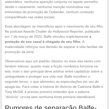
sistemático: nenhuma aparição conjunta no tapete vermelho
desde o casamento, nenhuma menção nominativa nas
entrevistas de promoção de Outlander, nenhum conteúdo
compartilhado nas redes sociais.
Essa abordagem se intensificou após o nascimento de seu filho.
No podcast Awards Chatter do Hollywood Reporter, publicado
em 7 de março de 2022, Balfe vinculou explicitamente
a
proteção de seu casal à chegada de seu filho
. A
maternidade reforçou sua decisão de separar a vida familiar da
promoção da série.
Observamos aqui um padrão clássico no meio das séries com
fandom intenso: quanto mais a ficção romântica funciona na
tela, mais o ator principal deve arbitrar entre capitalizar sobre a
ambiguidade e proteger sua vida real. Balfe escolheu o
segundo termo, o que alimentou as especulações em vez de
apagá-las. Para voltar à história do divórcio de Caitriona Balfe e
Tony McGill, é preciso primeiro entender que a palavra
“divórcio” circula sem nenhuma fonte primária identificável.
Rumores de separação Balfe-