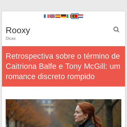
Rooxy
Dicas
Retrospectiva sobre o término de
Caitriona Balfe e Tony McGill: um
romance discreto rompido