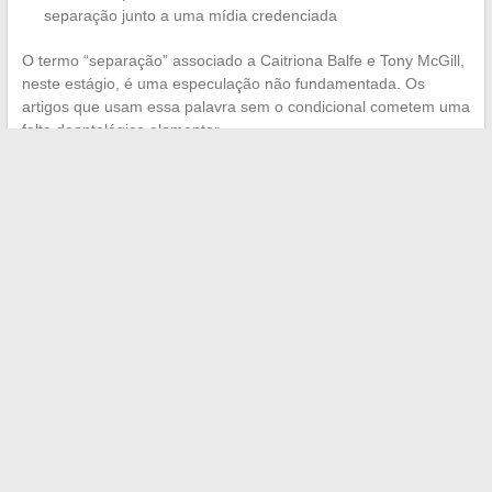
separação junto a uma mídia credenciada
O termo “separação” associado a Caitriona Balfe e Tony McGill,
neste estágio, é uma especulação não fundamentada. Os
artigos que usam essa palavra sem o condicional cometem uma
falta deontológica elementar.
A discrição não é um indicativo de separação.
É uma
escolha de gestão de carreira que muitos atores de séries de
alta exposição adotam, especialmente quando seu parceiro não
pertence ao meio. Confundir os dois é projetar sobre pessoas
reais os códigos narrativos de uma ficção. Enquanto nenhuma
fonte primária vier documentar o contrário, o casal Balfe-McGill
permanece um casal sobre o qual nada se sabe, o que é
exatamente o que seus membros decidiram.
←
Entender a definição de apartamentos F1, F2, F3 e suas
principais diferenças
Descubra a incrível história da marca mais antiga do mundo