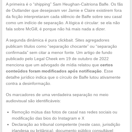
A primeira é o “shipping” Sam Heughan-Caitriona Balfe. Os fãs
de Outlander que desejavam ver Jamie e Claire existirem fora
da ficção interpretaram cada silêncio de Balfe sobre seu casal
como um indício de separação. A lógica é circular: se ela não
fala sobre McGill, é porque não há mais nada a dizer.
A segunda dinâmica é pura clickbait. Sites agregadores
publicam títulos como “separação chocante” ou “separação
confirmada” sem citar a menor fonte. Um artigo de fundo
publicado pelo Legal Cheek em 19 de outubro de 2022
menciona que um advogado de mídia relatou que
certos
conteúdos foram modificados após notificação
. Esse
detalhe jurídico indica que o círculo de Balfe lutou ativamente
contra a desinformação.
Os marcadores de uma verdadeira separação no meio
audiovisual são identificáveis:
Remoção mútua das fotos de casal nas redes sociais ou
modificação das bios do Instagram e X
Declaração ao tribunal competente (neste caso, jurisdição
irlandesa ou britânica), documento público consultável