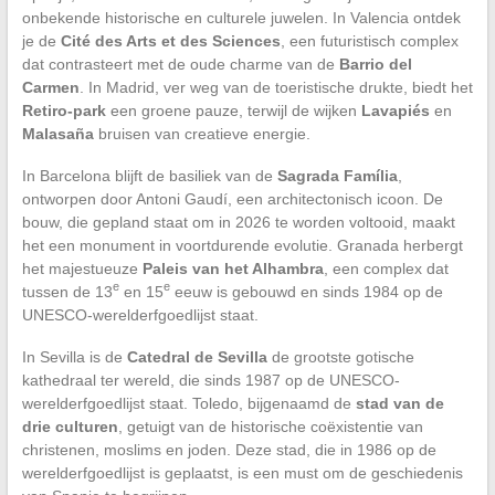
onbekende historische en culturele juwelen. In Valencia ontdek
je de
Cité des Arts et des Sciences
, een futuristisch complex
dat contrasteert met de oude charme van de
Barrio del
Carmen
. In Madrid, ver weg van de toeristische drukte, biedt het
Retiro-park
een groene pauze, terwijl de wijken
Lavapiés
en
Malasaña
bruisen van creatieve energie.
In Barcelona blijft de basiliek van de
Sagrada Família
,
ontworpen door Antoni Gaudí, een architectonisch icoon. De
bouw, die gepland staat om in 2026 te worden voltooid, maakt
het een monument in voortdurende evolutie. Granada herbergt
het majestueuze
Paleis van het Alhambra
, een complex dat
e
e
tussen de 13
en 15
eeuw is gebouwd en sinds 1984 op de
UNESCO-werelderfgoedlijst staat.
In Sevilla is de
Catedral de Sevilla
de grootste gotische
kathedraal ter wereld, die sinds 1987 op de UNESCO-
werelderfgoedlijst staat. Toledo, bijgenaamd de
stad van de
drie culturen
, getuigt van de historische coëxistentie van
christenen, moslims en joden. Deze stad, die in 1986 op de
werelderfgoedlijst is geplaatst, is een must om de geschiedenis