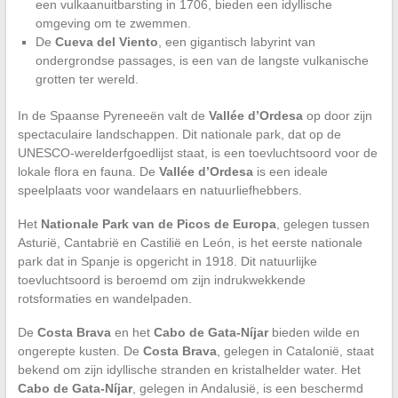
een vulkaanuitbarsting in 1706, bieden een idyllische
omgeving om te zwemmen.
De
Cueva del Viento
, een gigantisch labyrint van
ondergrondse passages, is een van de langste vulkanische
grotten ter wereld.
In de Spaanse Pyreneeën valt de
Vallée d’Ordesa
op door zijn
spectaculaire landschappen. Dit nationale park, dat op de
UNESCO-werelderfgoedlijst staat, is een toevluchtsoord voor de
lokale flora en fauna. De
Vallée d’Ordesa
is een ideale
speelplaats voor wandelaars en natuurliefhebbers.
Het
Nationale Park van de Picos de Europa
, gelegen tussen
Asturië, Cantabrië en Castilië en León, is het eerste nationale
park dat in Spanje is opgericht in 1918. Dit natuurlijke
toevluchtsoord is beroemd om zijn indrukwekkende
rotsformaties en wandelpaden.
De
Costa Brava
en het
Cabo de Gata-Níjar
bieden wilde en
ongerepte kusten. De
Costa Brava
, gelegen in Catalonië, staat
bekend om zijn idyllische stranden en kristalhelder water. Het
Cabo de Gata-Níjar
, gelegen in Andalusië, is een beschermd