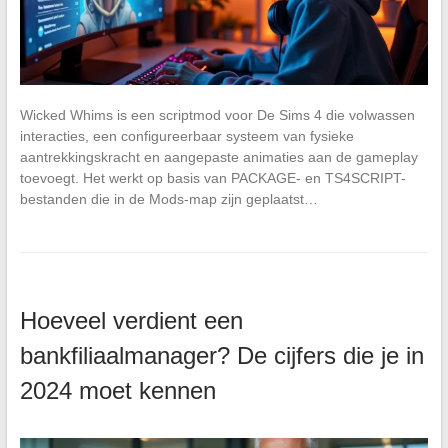
Wicked Whims is een scriptmod voor De Sims 4 die volwassen
interacties, een configureerbaar systeem van fysieke
aantrekkingskracht en aangepaste animaties aan de gameplay
toevoegt. Het werkt op basis van PACKAGE- en TS4SCRIPT-
bestanden die in de Mods-map zijn geplaatst…
Hoeveel verdient een
bankfiliaalmanager? De cijfers die je in
2024 moet kennen