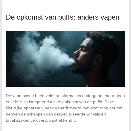
De opkomst van puffs: anders vapen
De vape-scène heeft vele transformaties ondergaan, maar geen
enkele is zo intrigerend als de opkomst van de puffs. Deze
kleurrijke apparaten, vaak geparfumeerd met exotische geuren,
hebben de schappen van gespecialiseerde winkels en
tabakszaken veroverd, aantrekkend…