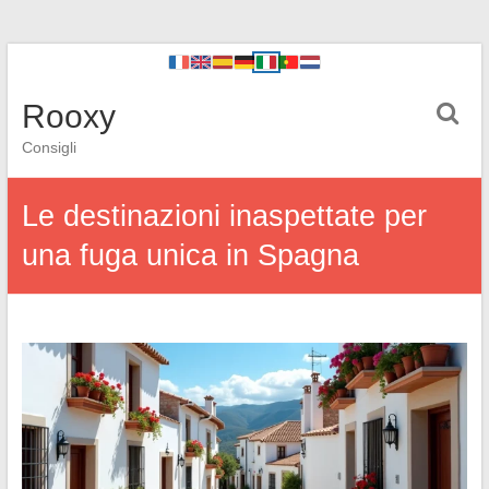
Rooxy
Consigli
Le destinazioni inaspettate per
una fuga unica in Spagna