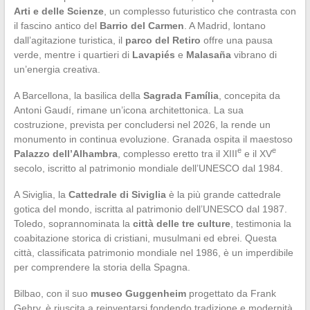
Arti e delle Scienze
, un complesso futuristico che contrasta con
il fascino antico del
Barrio del Carmen
. A Madrid, lontano
dall’agitazione turistica, il
parco del Retiro
offre una pausa
verde, mentre i quartieri di
Lavapiés
e
Malasaña
vibrano di
un’energia creativa.
A Barcellona, la basilica della
Sagrada Família
, concepita da
Antoni Gaudí, rimane un’icona architettonica. La sua
costruzione, prevista per concludersi nel 2026, la rende un
monumento in continua evoluzione. Granada ospita il maestoso
e
e
Palazzo dell’Alhambra
, complesso eretto tra il XIII
e il XV
secolo, iscritto al patrimonio mondiale dell’UNESCO dal 1984.
A Siviglia, la
Cattedrale di Siviglia
è la più grande cattedrale
gotica del mondo, iscritta al patrimonio dell’UNESCO dal 1987.
Toledo, soprannominata la
città delle tre culture
, testimonia la
coabitazione storica di cristiani, musulmani ed ebrei. Questa
città, classificata patrimonio mondiale nel 1986, è un imperdibile
per comprendere la storia della Spagna.
Bilbao, con il suo
museo Guggenheim
progettato da Frank
Gehry, è riuscita a reinventarsi fondendo tradizione e modernità.