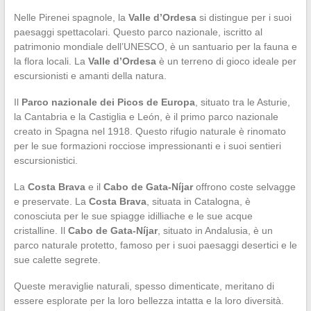
Nelle Pirenei spagnole, la
Valle d’Ordesa
si distingue per i suoi
paesaggi spettacolari. Questo parco nazionale, iscritto al
patrimonio mondiale dell’UNESCO, è un santuario per la fauna e
la flora locali. La
Valle d’Ordesa
è un terreno di gioco ideale per
escursionisti e amanti della natura.
Il
Parco nazionale dei Picos de Europa
, situato tra le Asturie,
la Cantabria e la Castiglia e León, è il primo parco nazionale
creato in Spagna nel 1918. Questo rifugio naturale è rinomato
per le sue formazioni rocciose impressionanti e i suoi sentieri
escursionistici.
La
Costa Brava
e il
Cabo de Gata-Níjar
offrono coste selvagge
e preservate. La
Costa Brava
, situata in Catalogna, è
conosciuta per le sue spiagge idilliache e le sue acque
cristalline. Il
Cabo de Gata-Níjar
, situato in Andalusia, è un
parco naturale protetto, famoso per i suoi paesaggi desertici e le
sue calette segrete.
Queste meraviglie naturali, spesso dimenticate, meritano di
essere esplorate per la loro bellezza intatta e la loro diversità.