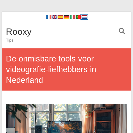
Rooxy
Tips
De onmisbare tools voor
videografie-liefhebbers in
Nederland