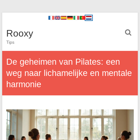
Rooxy
Tips
De geheimen van Pilates: een
weg naar lichamelijke en mentale
harmonie