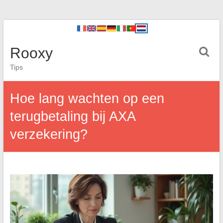
Rooxy
Tips
Hoe lang wachten op een
terugbetaling bij AXA
verzekering?