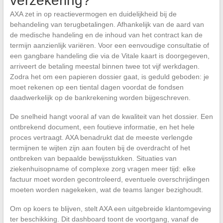
verzekering?
AXA zet in op reactievermogen en duidelijkheid bij de
behandeling van terugbetalingen. Afhankelijk van de aard van
de medische handeling en de inhoud van het contract kan de
termijn aanzienlijk variëren. Voor een eenvoudige consultatie of
een gangbare handeling die via de Vitale kaart is doorgegeven,
arriveert de betaling meestal binnen twee tot vijf werkdagen.
Zodra het om een papieren dossier gaat, is geduld geboden: je
moet rekenen op een tiental dagen voordat de fondsen
daadwerkelijk op de bankrekening worden bijgeschreven.
De snelheid hangt vooral af van de kwaliteit van het dossier. Een
ontbrekend document, een foutieve informatie, en het hele
proces vertraagt. AXA benadrukt dat de meeste verlengde
termijnen te wijten zijn aan fouten bij de overdracht of het
ontbreken van bepaalde bewijsstukken. Situaties van
ziekenhuisopname of complexe zorg vragen meer tijd: elke
factuur moet worden gecontroleerd, eventuele overschrijdingen
moeten worden nagekeken, wat de teams langer bezighoudt.
Om op koers te blijven, stelt AXA een uitgebreide klantomgeving
ter beschikking. Dit dashboard toont de voortgang, vanaf de