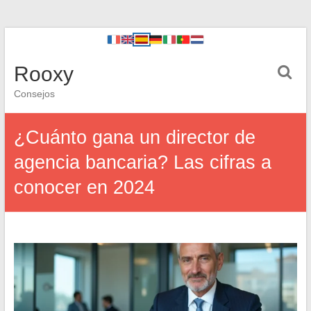
Rooxy
Consejos
¿Cuánto gana un director de
agencia bancaria? Las cifras a
conocer en 2024