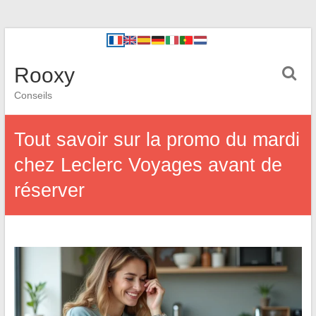
Rooxy
Conseils
Tout savoir sur la promo du mardi
chez Leclerc Voyages avant de
réserver