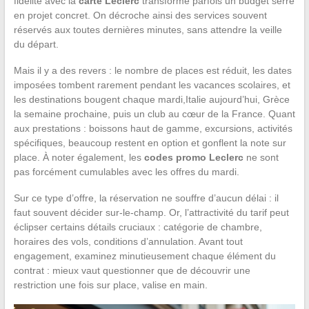
fidélité avec la
carte Leclerc
transforme parfois un budget serré
en projet concret. On décroche ainsi des services souvent
réservés aux toutes dernières minutes, sans attendre la veille
du départ.
Mais il y a des revers : le nombre de places est réduit, les dates
imposées tombent rarement pendant les vacances scolaires, et
les destinations bougent chaque mardi,Italie aujourd’hui, Grèce
la semaine prochaine, puis un club au cœur de la France. Quant
aux prestations : boissons haut de gamme, excursions, activités
spécifiques, beaucoup restent en option et gonflent la note sur
place. À noter également, les
codes promo Leclerc
ne sont
pas forcément cumulables avec les offres du mardi.
Sur ce type d’offre, la réservation ne souffre d’aucun délai : il
faut souvent décider sur-le-champ. Or, l’attractivité du tarif peut
éclipser certains détails cruciaux : catégorie de chambre,
horaires des vols, conditions d’annulation. Avant tout
engagement, examinez minutieusement chaque élément du
contrat : mieux vaut questionner que de découvrir une
restriction une fois sur place, valise en main.