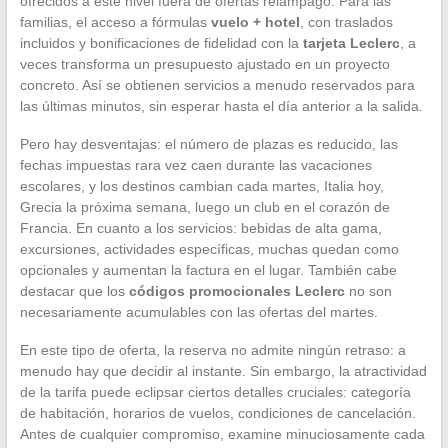
ofrecidos a este nivel fuera de ofertas relámpago. Para las
familias, el acceso a fórmulas
vuelo + hotel
, con traslados
incluidos y bonificaciones de fidelidad con la
tarjeta Leclerc
, a
veces transforma un presupuesto ajustado en un proyecto
concreto. Así se obtienen servicios a menudo reservados para
las últimas minutos, sin esperar hasta el día anterior a la salida.
Pero hay desventajas: el número de plazas es reducido, las
fechas impuestas rara vez caen durante las vacaciones
escolares, y los destinos cambian cada martes, Italia hoy,
Grecia la próxima semana, luego un club en el corazón de
Francia. En cuanto a los servicios: bebidas de alta gama,
excursiones, actividades específicas, muchas quedan como
opcionales y aumentan la factura en el lugar. También cabe
destacar que los
códigos promocionales Leclerc
no son
necesariamente acumulables con las ofertas del martes.
En este tipo de oferta, la reserva no admite ningún retraso: a
menudo hay que decidir al instante. Sin embargo, la atractividad
de la tarifa puede eclipsar ciertos detalles cruciales: categoría
de habitación, horarios de vuelos, condiciones de cancelación.
Antes de cualquier compromiso, examine minuciosamente cada