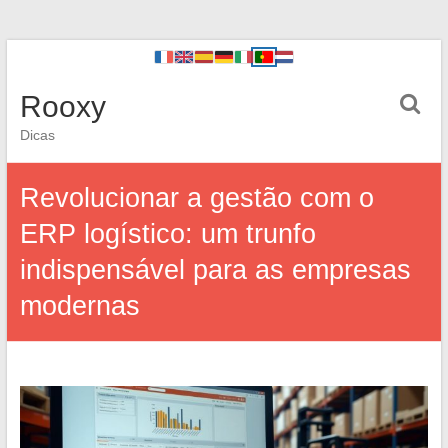
Rooxy
Dicas
Revolucionar a gestão com o
ERP logístico: um trunfo
indispensável para as empresas
modernas