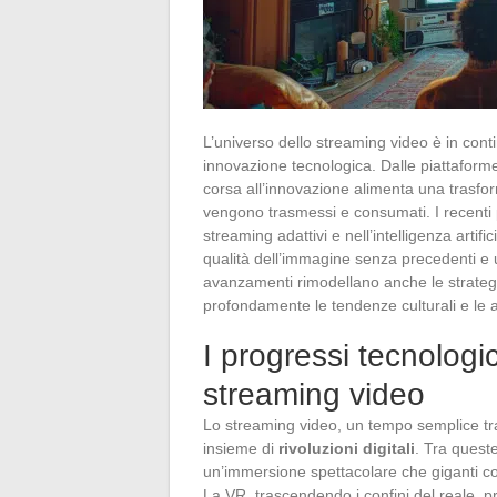
L’universo dello streaming video è in cont
innovazione tecnologica. Dalle piattaforme 
corsa all’innovazione alimenta una trasfor
vengono trasmessi e consumati. I recenti p
streaming adattivi e nell’intelligenza arti
qualità dell’immagine senza precedenti e 
avanzamenti rimodellano anche le strategi
profondamente le tendenze culturali e le 
I progressi tecnologic
streaming video
Lo streaming video, un tempo semplice tra
insieme di
rivoluzioni digitali
. Tra quest
un’immersione spettacolare che giganti co
La VR, trascendendo i confini del reale, p