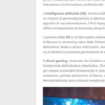
l’istruzione e la formazione professionale.
L’
intelligenza artificiale (IA)
, lontana dal
un motore di personalizzazione e ottimizza
algoritmi di raccomandazione, l’IA si imp
offrire un’esperienza di streaming sempre 
L’avvento della
5G
è un’altra pietra milia
di liberare lo streaming video dalle limita
definizione, fluido e senza interruzioni, a
cui si baserà la prossima generazione di s
Il
cloud gaming
, incarnato da iniziative
fondamenta dell’industria videoludica. Orma
per essere accessibili direttamente in st
mutazione, portata dal termine di Opraz, s
dematerializzata apre orizzonti inesplorati n