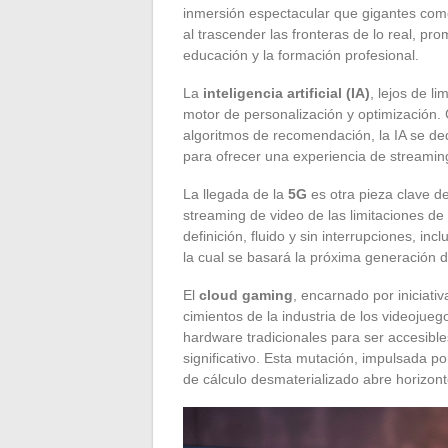
inmersión espectacular que gigantes como
al trascender las fronteras de lo real, pro
educación y la formación profesional.
La
inteligencia artificial (IA)
, lejos de l
motor de personalización y optimización. 
algoritmos de recomendación, la IA se de
para ofrecer una experiencia de streamin
La llegada de la
5G
es otra pieza clave de
streaming de video de las limitaciones de
definición, fluido y sin interrupciones, in
la cual se basará la próxima generación d
El
cloud gaming
, encarnado por iniciati
cimientos de la industria de los videojueg
hardware tradicionales para ser accesib
significativo. Esta mutación, impulsada p
de cálculo desmaterializado abre horizonte