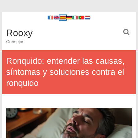
Rooxy
Consejos
Ronquido: entender las causas,
síntomas y soluciones contra el
ronquido