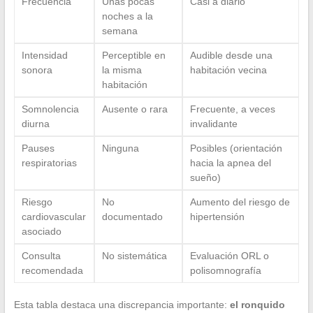
Frecuencia
Unas pocas
Casi a diario
noches a la
semana
Intensidad
Perceptible en
Audible desde una
sonora
la misma
habitación vecina
habitación
Somnolencia
Ausente o rara
Frecuente, a veces
diurna
invalidante
Pauses
Ninguna
Posibles (orientación
respiratorias
hacia la apnea del
sueño)
Riesgo
No
Aumento del riesgo de
cardiovascular
documentado
hipertensión
asociado
Consulta
No sistemática
Evaluación ORL o
recomendada
polisomnografía
Esta tabla destaca una discrepancia importante:
el ronquido