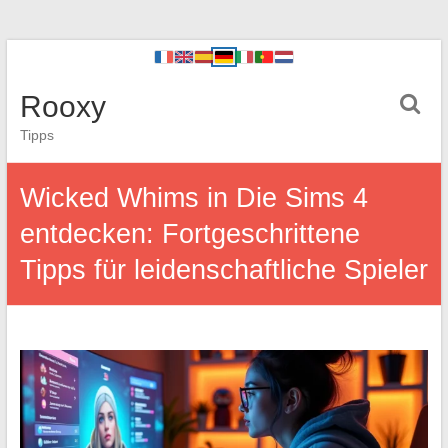
Rooxy
Tipps
Wicked Whims in Die Sims 4
entdecken: Fortgeschrittene
Tipps für leidenschaftliche Spieler