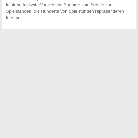
kosteneffektivste Vorsichtsmaßnahme zum Schutz von
Spielständen, die Hunderte von Spielstunden repräsentieren
können.
←
Wie viel verdient ein Bankfilialleiter? Die Zahlen, die man
2024 kennen sollte