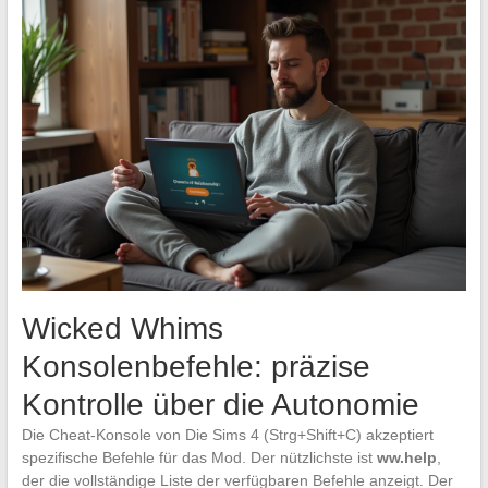
Wicked Whims
Konsolenbefehle: präzise
Kontrolle über die Autonomie
Die Cheat-Konsole von Die Sims 4 (Strg+Shift+C) akzeptiert
spezifische Befehle für das Mod. Der nützlichste ist
ww.help
,
der die vollständige Liste der verfügbaren Befehle anzeigt. Der