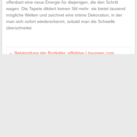
offenbart eine neue Energie für diejenigen, die den Schritt
wagen. Die Tapete diktiert keinen Stil mehr: sie bietet tausend
mögliche Welten und zeichnet eine intime Dekoration, in der
man sich sofort wiedererkennt, sobald man die Schwelle
überschreitet.
←
Bekämpfung der Brotkäfer: effektive Lösungen zum
Schutz Ihres Hauses
Johann Zarco und Veronika Thielová: Rückblick auf eine
prägende Trennung im Paddock
→
Search