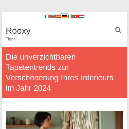
Rooxy
Tipps
Die unverzichtbaren
Tapetentrends zur
Verschönerung Ihres Interieurs
im Jahr 2024