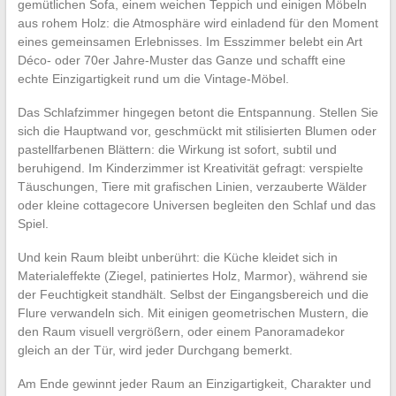
gemütlichen Sofa, einem weichen Teppich und einigen Möbeln
aus rohem Holz: die Atmosphäre wird einladend für den Moment
eines gemeinsamen Erlebnisses. Im Esszimmer belebt ein Art
Déco- oder 70er Jahre-Muster das Ganze und schafft eine
echte Einzigartigkeit rund um die Vintage-Möbel.
Das Schlafzimmer hingegen betont die Entspannung. Stellen Sie
sich die Hauptwand vor, geschmückt mit stilisierten Blumen oder
pastellfarbenen Blättern: die Wirkung ist sofort, subtil und
beruhigend. Im Kinderzimmer ist Kreativität gefragt: verspielte
Täuschungen, Tiere mit grafischen Linien, verzauberte Wälder
oder kleine cottagecore Universen begleiten den Schlaf und das
Spiel.
Und kein Raum bleibt unberührt: die Küche kleidet sich in
Materialeffekte (Ziegel, patiniertes Holz, Marmor), während sie
der Feuchtigkeit standhält. Selbst der Eingangsbereich und die
Flure verwandeln sich. Mit einigen geometrischen Mustern, die
den Raum visuell vergrößern, oder einem Panoramadekor
gleich an der Tür, wird jeder Durchgang bemerkt.
Am Ende gewinnt jeder Raum an Einzigartigkeit, Charakter und