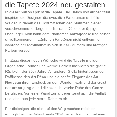
die Tapete 2024 neu gestalten
In dieser Saison spricht die Tapete. Der Hauch von Authentizität
inspiriert die Designer, die evocative Panoramen enthüllen:
Wälder, in denen das Licht zwischen den Stämmen gleitet,
verschwommene Berge, mediterrane Düfte oder üppige
Dschungel. Man kann dem Phänomen
cottagecore
und seinen
unvollkommenen, natürlichen Farbtönen nicht entkommen,
während der Maximalismus sich in XXL-Mustern und kräftigen
Farben versucht.
Im Zuge dieser neuen Wünsche wird die
Tapete
mutiger.
Organische Formen und warme Farben markieren die große
Rückkehr der 70er Jahre. An anderer Stelle hinterlassen der
Raffinesse des
Art Déco
und die sanfte Eleganz des
Art
Nouveau
ihren Eindruck an den Wänden, während der Geist
der
urban jungle
und die skandinavische Ruhe das Ganze
beruhigen. Von einer Wand zur anderen zeigt sich die Vielfalt
und lehnt nun jede starre Rahmen ab.
Für diejenigen, die sich auf den Weg machen möchten,
ermöglichen die Deko-Trends 2024, jeden Raum zu betonen,