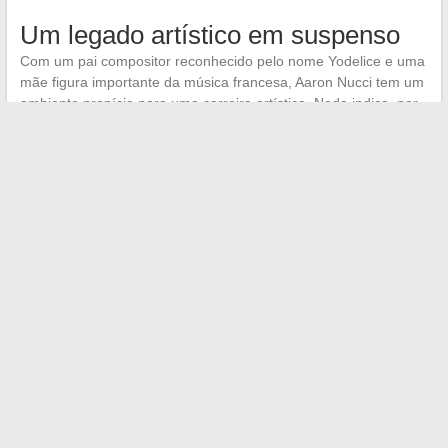
Um legado artístico em suspenso
Com um pai compositor reconhecido pelo nome Yodelice e uma
mãe figura importante da música francesa, Aaron Nucci tem um
ambiente propício para uma carreira artística. Nada indica, por
enquanto, que ele siga esse caminho.
Essa contenção contrasta com a trajetória de outras crianças do
showbiz francês que, na mesma idade, já haviam dado seus
primeiros passos diante das câmeras ou em estúdio. O silêncio
de Aaron não é um mistério nem um escândalo: é
provavelmente o sinal de um jovem adulto que constrói sua vida
fora do prisma das celebridades, o que continua, nesse meio,
sendo a escolha mais difícil de manter
.
←
Johann Zarco e Veronika Thielová: um retorno a uma
separação marcante no paddock
As notícias imperdíveis em Paris: cultura, saídas e eventos