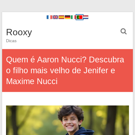
Rooxy
Dicas
Quem é Aaron Nucci? Descubra
o filho mais velho de Jenifer e
Maxime Nucci