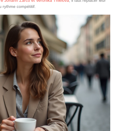
tre Johann Zarco et Veronika Thielová
, il faut replacer leur
u rythme compétitif.