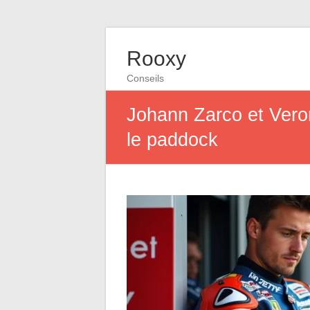
Rooxy
Conseils
Johann Zarco et Veron
le paddock