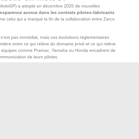
 MotoGP) a adopté en décembre 2025 de nouvelles
ansparence accrue dans les contrats pilotes-fabricants
.
mme celui qui a marqué la fin de la collaboration entre Zarco
s n’est pas immédiat, mais ces évolutions réglementaires
ière entre ce qui relève du domaine privé et ce qui relève
Les équipes comme Pramac, Yamaha ou Honda encadrent de
ommunication de leurs pilotes.
e Pramac, a lui-même évoqué publiquement les raisons de
aha, illustrant que
la transparence devient une norme
r des sujets qui restaient auparavant confidentiels.
ka Thielová s’inscrit dans cette reconfiguration globale.
 mental et les nouvelles règles contractuelles dessinent
a vie privée des pilotes n’est plus un sujet périphérique
ance sportive.
ables pour sublimer votre intérieur en 2024