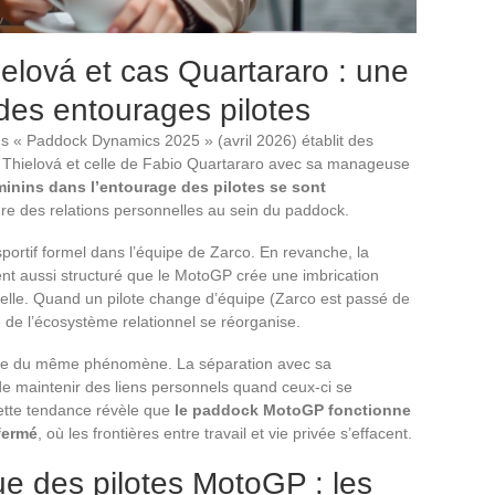
elová et cas Quartararo : une
 des entourages pilotes
s « Paddock Dynamics 2025 » (avril 2026) établit des
et Thielová et celle de Fabio Quartararo avec sa manageuse
éminins dans l’entourage des pilotes se sont
ture des relations personnelles au sein du paddock.
portif formel dans l’équipe de Zarco. En revanche, la
t aussi structuré que le MotoGP crée une imbrication
nelle. Quand un pilote change d’équipe (Zarco est passé de
de l’écosystème relationnel se réorganise.
cette du même phénomène. La séparation avec sa
de maintenir des liens personnels quand ceux-ci se
Cette tendance révèle que
le paddock MotoGP fonctionne
fermé
, où les frontières entre travail et vie privée s’effacent.
e des pilotes MotoGP : les