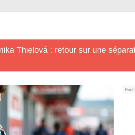
ika Thielová : retour sur une sépar