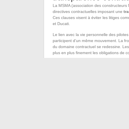
La MSMA (association des constructeurs
directives contractuelles imposant une
tr
Ces clauses visent à éviter les litiges co
et Ducati.
Le lien avec la vie personnelle des pilote
participent d’un même mouvement. La front
du domaine contractuel se redessine. 
plus en plus finement les obligations de c
Paolo Campinoti, propriétaire de l’équip
sa rupture avec Ducati pour rejoindre Yam
dans le paddock MotoGP
, y compris su
La séparation entre Johann Zarco et Veroni
Le rapport FIM, les programmes de soutien
un paddock en mutation, où la gestion de l
mais un paramètre reconnu de la perform
←
Les tendances papier peint incontourn