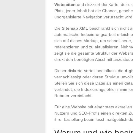
Webseiten
und skizziert die Karte, der d
Platz, jeder Inhalt hat die Chance, gese
unorganisierte Navigation verursacht wird
Die
Sitemap XML
beschränkt sich nicht auf
automatische Indexierungsarbeit erleicht
sich auf dieses Markup, um schnell neue,
referenzieren und zu aktualisieren. Nehme
zeigt sie die gesamte Struktur der Websi
direkt den benötigten Abschnitt anzusteue
Dieser diskrete Vorteil beeinflusst die
digi
vernachlässigt oder deren Struktur unvolls
Stellen Sie sich diese Datei als einen detai
verbindet, die Indexierungsfehler minimie
Roboter vereinfacht.
Für eine Website mit einer stets aktuelle
Nutzern und SEO-Profis einen direkten Zu
ihrer Erstellung beeinflusst maßgeblich di
Warum und wie beein