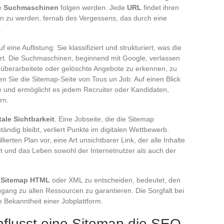
ie
Suchmaschinen
folgen werden. Jede
URL
findet ihren
hen zu werden, fernab des Vergessens, das durch eine
.
 eine Auflistung: Sie klassifiziert und strukturiert, was die
ert. Die Suchmaschinen, beginnend mit Google, verlassen
 überarbeitete oder gelöschte Angebote zu erkennen, zu
n Sie die Sitemap-Seite von Tous un Job: Auf einen Blick
te und ermöglicht es jedem Recruiter oder Kandidaten,
rn.
tale Sichtbarkeit
. Eine Jobseite, die die Sitemap
tändig bleibt, verliert Punkte im digitalen Wettbewerb.
llierten Plan vor, eine Art unsichtbarer Link, der alle Inhalte
rt und das Leben sowohl der Internetnutzer als auch der
n
Sitemap HTML
oder XML zu entscheiden, bedeutet, den
gang zu allen Ressourcen zu garantieren. Die Sorgfalt bei
e Bekanntheit einer Jobplattform.
flusst eine Sitemap die SEO-