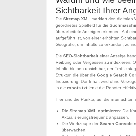
Sichtbarkeit Ihrer A
Die
Sitemap XML
markiert den digitalen 
geordnetes Spielfeld für die
Suchmaschi
überarbeitete Anzeigen erkennen. Auf eine
aufgeführt ist, von einer erhöhten Sichtba
Geografie, um Inhalte zu erkunden, zu ind
Die
SEO-Sichtbarkeit
einer Anzeige häng
Reibung oder Vergessen zu indexieren. 
Inhalte bleiben unsichtbar, der Traffic s
Struktur, die über die
Google Search Co
Indexierung: Der Inhalt wird ohne Verzög
in die
robots.txt
lenkt die Roboter effekti
Hier sind die Punkte, auf die man achten s
Die Sitemap XML optimieren
: Die Ko
Aktualisierungsfrequenz anpassen.
Die Werkzeuge der
Search Console
n
überwachen.