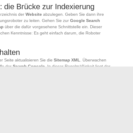
: die Brücke zur Indexierung
rzeichnis der
Website
abzulegen. Geben Sie dann ihre
ungsroboter zu leiten. Gehen Sie zur
Google Search
ap
über die dafür vorgesehene Schnittstelle ein. Dieser
ischen Kenntnisse: Es geht einfach darum, die Roboter
halten
r Seite aktualisieren Sie die
Sitemap XML
. Überwachen
lfe der
Search Console
. In dieser Regelmäßigkeit liegt der
itemap
garantiert ein dynamisches
SEO-Ranking
, eine
ichtbarkeit neuer Angebote. Diese technische Disziplin
e stockt die Mechanik, mit ihr bleibt die Plattform lebendig
beherrscht, hat einen Vorsprung. Nichts wird dem Zufall
de Seite gelangt ins Licht. Der Unterschied liegt hier, im
igt sich in der Klarheit der Navigation.