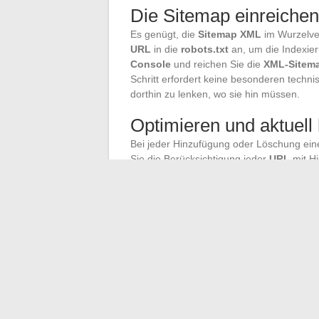
Die Sitemap einreichen
Es genügt, die
Sitemap XML
im Wurzelve
URL
in die
robots.txt
an, um die Indexier
Console
und reichen Sie die
XML-Sitem
Schritt erfordert keine besonderen techn
dorthin zu lenken, wo sie hin müssen.
Optimieren und aktuell 
Bei jeder Hinzufügung oder Löschung eine
Sie die Berücksichtigung jeder
URL
mit Hi
Sinn der Optimierung: Eine aktualisierte
S
schnelle Indexierung und eine sofortige S
macht langfristig den Unterschied: Ohne si
und sichtbar.
Eine Jobseite, die das Spiel der Sitemap 
überlassen: Jedes Angebot, jedes Profil, je
Schatten der XML-Zeilen, und der Erfolg ze