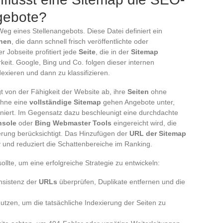
ngebote?
Weg eines Stellenangebots. Diese Datei definiert ein
nen
, die dann schnell frisch veröffentlichte oder
r Jobseite profitiert jede
Seite
, die in der
Sitemap
rkeit. Google, Bing und Co. folgen dieser internen
exieren und dann zu klassifizieren.
t von der Fähigkeit der Website ab, ihre
Seiten
ohne
Ohne eine
vollständige Sitemap
gehen Angebote unter,
tagniert. Im Gegensatz dazu beschleunigt eine durchdachte
nsole
oder
Bing Webmaster Tools
eingereicht wird, die
erung berücksichtigt. Das Hinzufügen der
URL der Sitemap
v und reduziert die Schattenbereiche im Ranking.
ollte, um eine erfolgreiche Strategie zu entwickeln:
nsistenz der
URLs
überprüfen, Duplikate entfernen und die
utzen, um die tatsächliche Indexierung der Seiten zu