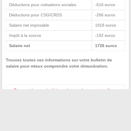
Déductions pour cotisations sociales
-616 euros
Déductions pour CSG/CRDS
-266 euros
Salaire net imposable
1918 euros
Impôt à la source
-192 euros
Salaire net
1726 euros
Trouvez toutes ces informations sur votre bulletin de
salaire pour mieux comprendre votre rémunération.
←
Renouveler son intérieur : les tendances actuelles
pour moderniser son foyer
Comment télécharger des vidéos TikTok sans filigrane :
les meilleures solutions disponibles
→
Recherche